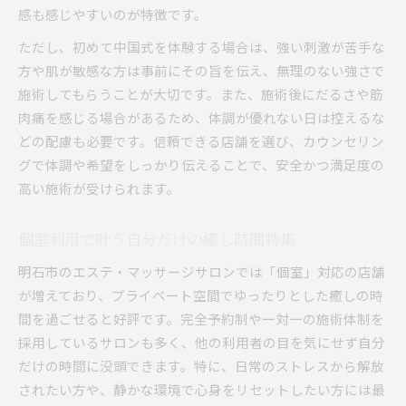
感も感じやすいのが特徴です。
ただし、初めて中国式を体験する場合は、強い刺激が苦手な
方や肌が敏感な方は事前にその旨を伝え、無理のない強さで
施術してもらうことが大切です。また、施術後にだるさや筋
肉痛を感じる場合があるため、体調が優れない日は控えるな
どの配慮も必要です。信頼できる店舗を選び、カウンセリン
グで体調や希望をしっかり伝えることで、安全かつ満足度の
高い施術が受けられます。
個室利用で叶う自分だけの癒し時間特集
明石市のエステ・マッサージサロンでは「個室」対応の店舗
が増えており、プライベート空間でゆったりとした癒しの時
間を過ごせると好評です。完全予約制や一対一の施術体制を
採用しているサロンも多く、他の利用者の目を気にせず自分
だけの時間に没頭できます。特に、日常のストレスから解放
されたい方や、静かな環境で心身をリセットしたい方には最