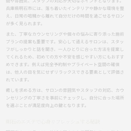
間や雰囲気、スタッフの対応が大切なポイントとなります。
兵庫県明石市には、落ち着いたインテリアや静かな環境を整
リフレッシュ時間を叶えるマッサージ案内
え、日常の喧騒から離れて自分だけの時間を過ごせるサロン
明石エリアで人気のマッサージとエステ比較
が多く見られます。
リフレッシュ効果が高いエステ施術の種類
また、丁寧なカウンセリングや個々の悩みに寄り添った施術
安い価格帯のマッサージでも満足度を得る工夫
プランの提案も重要です。安心して通えるサロンは、スタッ
中国式マッサージの魅力と注意点を紹介
フがしっかりと話を聞き、一人ひとりに合った方法を提案し
個室利用で叶う自分だけの癒し時間特集
てくれるため、初めての方や不安を感じやすい方にもおすす
エステに通うなら知っておきたいポイント
めできます。例えば完全予約制やプライベート空間の確保
エステ選択で気をつけたい安心安全の基準
は、他人の目を気にせずリラックスできる要素として評価さ
安いエステでも技術力を見分けるコツ
れています。
個室エステのメリットと利用時の注意点
癒しを求める方は、サロンの雰囲気やスタッフの対応、カウ
明石のエステで受けられるフェイシャル特集
ンセリングの丁寧さを事前にチェックし、自分に合った場所
深夜エステ利用時に押さえるべきポイント
を選ぶことが満足度向上の鍵となります。
地域の安全性にこだわったサロン選び
明石のエステで心身リフレッシュする秘訣
明石で安心して通えるエステの選び方
サロン周辺の治安を確認するポイント