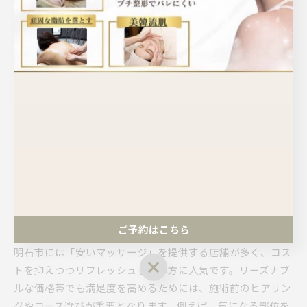
燥、毛穴の悩みを解消し、透明感のある肌を目指す方に好評
です。アロマトリートメントは、精油の香りとオールハンド
施術によるリラクゼーション効果が高く、心身の緊張をほぐ
したい場合に適しています。
リンパドレナージュは、むくみや冷え、慢性的な疲労が気に
なる女性に人気があり、体内の老廃物排出を促進します。い
ずれの施術も、完全個室やプライベート空間で受けられるサ
ロンが多いため、周囲の目を気にせずゆったりとした時間を
過ごせるのが大きな魅力です。施術前の丁寧なカウンセリン
グや、アフターケアのアドバイスが受けられるサロンを選ぶ
ことで、初めての方でも安心して利用できます。
安い価格帯のマッサージでも満足度を得る工夫
ご予約はこちら
明石市には「安いマッサージ」を提供する店舗が多く、コス
ご予約はこちら
トを抑えつつリフレッシュしたい方に人気です。リーズナブ
ルな価格帯でも満足度を高めるためには、施術前のヒアリン
グやコース選びが重要となります。例えば、気になる部位を