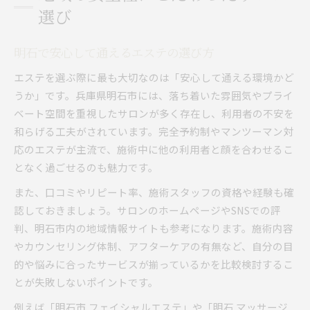
選び
明石で安心して通えるエステの選び方
エステを選ぶ際に最も大切なのは「安心して通える環境かど
うか」です。兵庫県明石市には、落ち着いた雰囲気やプライ
ベート空間を重視したサロンが多く存在し、利用者の不安を
和らげる工夫がされています。完全予約制やマンツーマン対
応のエステが主流で、施術中に他の利用者と顔を合わせるこ
となく過ごせるのも魅力です。
また、口コミやリピート率、施術スタッフの資格や経験も確
認しておきましょう。サロンのホームページやSNSでの評
判、明石市内の地域情報サイトも参考になります。施術内容
やカウンセリング体制、アフターケアの有無など、自分の目
的や悩みに合ったサービスが揃っているかを比較検討するこ
とが失敗しないポイントです。
例えば「明石市 フェイシャルエステ」や「明石 マッサージ