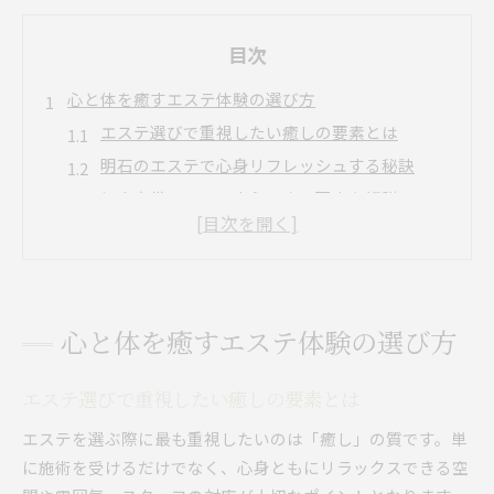
目次
心と体を癒すエステ体験の選び方
エステ選びで重視したい癒しの要素とは
明石のエステで心身リフレッシュする秘訣
個室完備エステで安心できる理由を解説
安いエステと技術力のバランスを見極める方法
中国式マッサージとエステの違いと特徴
明石で安心して通えるエステの魅力
女性が安心できる明石のエステ環境の特徴
心と体を癒すエステ体験の選び方
個室エステでプライバシーを守るポイント
エステで実感する満足度の高いリラクゼーショ
エステ選びで重視したい癒しの要素とは
ン
エステを選ぶ際に最も重視したいのは「癒し」の質です。単
安い料金でも安心できるエステの選び方
に施術を受けるだけでなく、心身ともにリラックスできる空
深夜営業エステが叶える柔軟な通い方