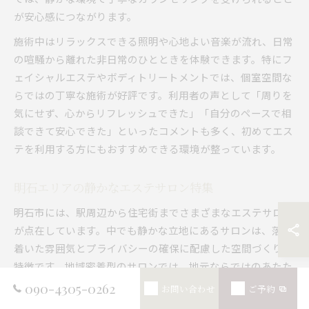
が安心感につながります。
施術中はリラックスできる照明や心地よい音楽が流れ、日常
の喧騒から離れた非日常のひとときを体験できます。特にフ
ェイシャルエステやボディトリートメントでは、個室空間な
らではの丁寧な施術が好評です。利用者の声として「周りを
気にせず、心からリフレッシュできた」「自分のペースで相
談できて安心できた」といったコメントも多く、初めてエス
テを利用する方にもおすすめできる環境が整っています。
明石エリアの静かなエステサロン特集
明石市には、駅周辺から住宅街までさまざまなエステサロン
が点在しています。中でも静かな立地にあるサロンは、落ち
着いた雰囲気とプライバシーの確保に配慮した空間づくりが
特徴です。地域密着型のサロンでは、地元ならではのあたた
かい接客や細やかなサービスも魅力の一つです。
090-4305-0262
お問い合わせ
ご予約
例えば、明石駅近くのサロンはアクセスも良好で、仕事帰り