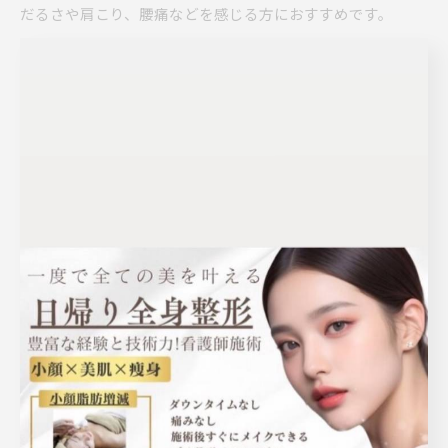
だるさや肩こり、腰痛などを感じる方におすすめです。
また、明石駅周辺にはフェイシャルエステを得意とするサロ
ンや、深夜まで営業しているマッサージ店も点在し、ライフ
スタイルに合わせて選びやすい点が魅力です。エステは完全
予約制や個室対応が多く、プライバシーを重視したい方に安
心感があります。反対に、マッサージ店はリーズナブルな価
格帯や短時間コースを用意しているところも多く、手軽に利
用できるのが特徴です。両者の違いを知り、目的や予算、利
用時間に応じて選ぶことが満足度向上のポイントとなりま
す。
リフレッシュ効果が高いエステ施術の種類
明石市のエステサロンでは、リフレッシュ効果を重視した多
彩な施術が提供されています。代表的なものとして、フェイ
シャルエステ、アロマトリートメント、リンパドレナージュ
などが挙げられます。フェイシャルエステは、くすみや乾