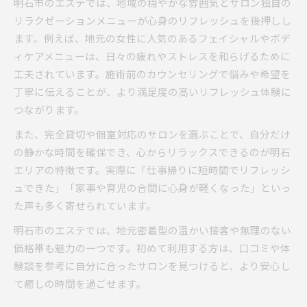
明石市のエステでは、地域の穏やかな雰囲気とサロン独自の
リラクゼーションメニューが心身のリフレッシュを後押しし
女性に優しい防犯対策のあるエステ特集
ます。例えば、地元の女性に人気のあるフェイシャルやボデ
個室完備サロンで安心できる理由とは
ィケアメニューは、日々の疲れやストレスを和らげるために
交通利便性とエステ通いのしやすさを解説
工夫されています。施術前のカウンセリングで悩みや希望を
落ち着いた雰囲気で楽しむリラクゼーション
丁寧に伝えることが、より満足度の高いリフレッシュ体験に
落ち着いた個室エステで癒される時間
つながります。
明石エリアの静かなエステサロン特集
また、完全貸切や個室対応のサロンを選ぶことで、自分だけ
中国式マッサージの心地よい空間作り
の静かな時間を確保でき、心からリラックスできるのが明石
安い料金でも上質なリラックスを体験
エリアの特徴です。実際に「仕事帰りに短時間でリフレッシ
女性が求める癒しの雰囲気とは何か
ュできた」「家事や育児の合間に心身が軽くなった」といっ
た声も多く寄せられています。
明石市のエステでは、地元密着型の温かい接客や無理のない
価格帯も魅力の一つです。初めて利用する方は、口コミや体
験談を参考に自分に合ったサロンを見つけると、より安心し
て癒しの時間を過ごせます。