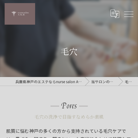
毛穴
兵庫県神戸のエステならnurse salon A.K.D.
当サロンの特徴
毛穴
Pores
毛穴の洗浄で目指すなめらか素肌
肌質に悩む神戸の多くの方から支持されている毛穴ケアで