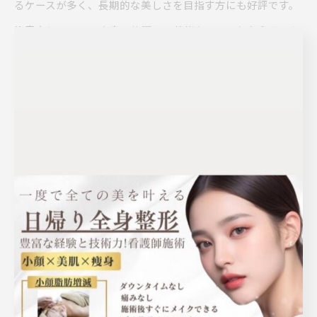
るケースが多く、長期的な美しさを目指す方にも好評です。
注意点としては、自身の体調や肌状態をしっかり伝えること
が大切です。アレルギーや持病がある場合は事前に相談し、
無理のない範囲で施術を受けるよう心がけましょう。経験豊
富なスタッフが在籍するサロンを選ぶことで、安心して美肌
と健康の両立を目指せます。
リンパマッサージが叶える体調改善の秘訣
リンパマッサージは、身体の老廃物を流し、むくみや冷えの
改善、免疫力アップが期待できる施術です。神戸市西区のエ
ステサロンでは、専門知識を持ったスタッフが一人ひとりの
悩みに合わせて丁寧に対応しており、体調管理や疲労回復を
目的とした利用も増えています。特に女性の冷えやすい体質
や、デスクワークによる肩こり・足のむくみなどに効果的で
す。
実際に体験した方からは、「施術後は身体が軽くなり、夜も