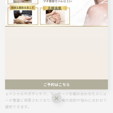
ぐっすり眠れるようになった」といった声が多く寄せられて
います。日常的なセルフケアと組み合わせることで、より高
い効果を実感できるでしょう。例えば、入浴後や寝る前に簡
単なリンパ流しを取り入れるのもおすすめです。
ただし、妊娠中や重度の疾患がある方は、必ず事前に医師や
サロンへ相談してください。施術の強さや部位によっては負
担となる場合もあるため、無理をせず自分に合った方法を選
ぶことが重要です。
エステ施術で実感する美容と健康効果
エステ施術は、肌のターンオーバー促進や代謝アップ、リラ
クゼーション効果など、美容と健康の両面にアプローチでき
ご予約はこちら
る点が特徴です。兵庫県神戸市西区の多くのサロンでは、フ
ェイシャルやボディケア、マッサージを組み合わせたメニュ
ご予約はこちら
ーが豊富に用意されており、利用者の目的や悩みに合わせて
選択できます。