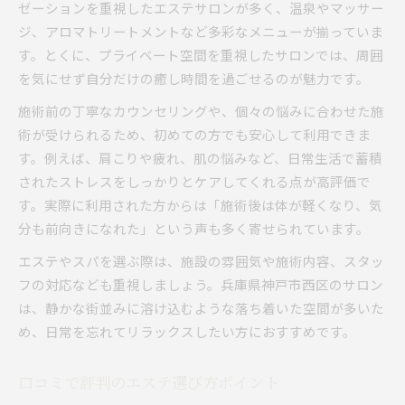
エステで目指す美肌と健康維持の両立法
ゼーションを重視したエステサロンが多く、温泉やマッサー
ジ、アロマトリートメントなど多彩なメニューが揃っていま
リンパマッサージが叶える体調改善の秘訣
す。とくに、プライベート空間を重視したサロンでは、周囲
エステ施術で実感する美容と健康効果
を気にせず自分だけの癒し時間を過ごせるのが魅力です。
忙しい女性におすすめの短時間エステ法
施術前の丁寧なカウンセリングや、個々の悩みに合わせた施
口コミから選ぶ信頼できるエステ施術
術が受けられるため、初めての方でも安心して利用できま
ストレス解消にはスパとエステがおすすめ
す。例えば、肩こりや疲れ、肌の悩みなど、日常生活で蓄積
エステでストレスを解放する理由とは
されたストレスをしっかりとケアしてくれる点が高評価で
スパとエステで叶う心身リフレッシュ法
す。実際に利用された方からは「施術後は体が軽くなり、気
口コミから探る人気のストレス解消法
分も前向きになれた」という声も多く寄せられています。
兵庫県神戸市西区で体験する癒し時間
エステやスパを選ぶ際は、施設の雰囲気や施術内容、スタッ
エステ併設施設で深まるリラクゼーション
フの対応なども重視しましょう。兵庫県神戸市西区のサロン
口コミで話題のエステを徹底解説します
は、静かな街並みに溶け込むような落ち着いた空間が多いた
エステ選びに欠かせない口コミ活用術
め、日常を忘れてリラックスしたい方におすすめです。
兵庫県神戸市西区の話題エステ特集
口コミで評判のエステ選び方ポイント
実際のエステ体験談から学ぶ選び方