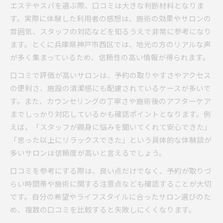
口コミで評判の技術とサービスを比較
エステやスパを選ぶ際、口コミは大きな判断材料となりま
す。実際に体験した利用者の感想は、施術の効果やサロンの
エステ利用者のリアルな感想まとめ
雰囲気、スタッフの対応などを知るうえで非常に参考になり
自然な美しさへ導く最新エステの楽しみ方
ます。とくに兵庫県神戸市西区では、地元の方のリアルな声
エステで実現するナチュラルビューティー
が多く集まっているため、信頼性の高い情報が得られます。
兵庫県神戸市西区の最新エステ事情紹介
口コミで評価が高いサロンは、予約の取りやすさやアクセス
美容トレンドを取り入れたエステ活用法
の便利さ、施設の清潔感にも配慮されているケースが多いで
口コミで注目の新メニュー体験レポート
す。また、カウンセリングの丁寧さや施術後のアフターケア
エステ通いで実感する自然な美しさの秘密
までしっかり対応しているかも確認ポイントとなります。例
えば、「スタッフが親身に悩みを聞いてくれて安心できた」
「思った以上にリラックスできた」という具体的な体験談が
多いサロンは信頼度が高いと言えるでしょう。
口コミを参考にする際は、良い点だけでなく、予約が取りづ
らい時間帯や施術に関する注意点なども確認することが大切
です。自分の希望やライフスタイルに合ったサロン選びのた
め、複数の口コミを比較すると失敗しにくくなります。