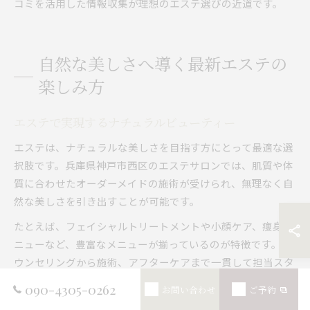
コミを活用した情報収集が理想のエステ選びの近道です。
自然な美しさへ導く最新エステの
楽しみ方
エステで実現するナチュラルビューティー
エステは、ナチュラルな美しさを目指す方にとって最適な選
択肢です。兵庫県神戸市西区のエステサロンでは、肌質や体
質に合わせたオーダーメイドの施術が受けられ、無理なく自
然な美しさを引き出すことが可能です。
たとえば、フェイシャルトリートメントや小顔ケア、痩身メ
ニューなど、豊富なメニューが揃っているのが特徴です。カ
ウンセリングから施術、アフターケアまで一貫して担当スタ
ッフがサポートするため、悩みや希望も伝えやすく、安心し
090-4305-0262
お問い合わせ
ご予約
て通えます。