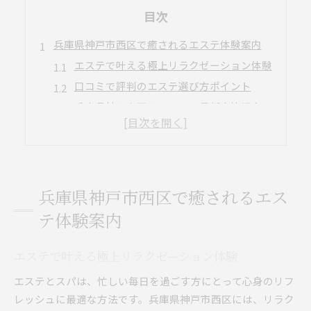
目次
兵庫県神戸市西区で癒されるエステ体験案内
エステで叶える極上リラクゼーション体験
口コミで評判のエステ選び方ポイント
兵庫県神戸市西区のエステ最新事情紹介
エステ体験で実感する心身の癒し効果
忙しい日常に最適なエステ利用法の工夫
スパ好きが選ぶリラクゼーションの極意
エステ併設スパで感じる安らぎの時間
兵庫県神戸市西区で癒されるエス
スパ利用時のエステ活用法と相乗効果
テ体験案内
リラクゼーション重視の施設選びのコツ
エステとスパを組み合わせた贅沢体験
エステで叶える極上リラクゼーション体験
口コミでわかるスパ満足度の秘密
エステとスパは、忙しい毎日を過ごす方にとって心身のリフ
美と健康を両立したいあなたへエステの提案
レッシュに最適な方法です。兵庫県神戸市西区には、リラク