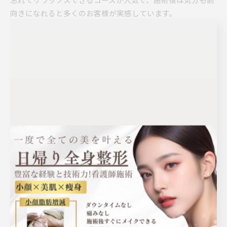
向きになれると多くのお客様が実感しています。
リラクゼーション系プランを選ぶ際の注意点としては、体調
や肌質に合わせた施術かどうか、カウンセリングの丁寧さ、
アフターケアの有無を事前に確認することが大切です。スト
レス解消や自律神経のバランス調整にもつながるため、定期
的な利用を検討するのも良いでしょう。
明石駅近くで通いやすいエステ活用法
明石駅周辺はアクセスが良く、仕事帰りや買い物ついでに立
ち寄れるエステサロンが多数あります。通いやすさを重視す
る方には、駅から徒歩数分の立地や、夜遅くまで営業してい
る店舗の利用が便利です。
駅近エステのメリットは、予約の取りやすさや急なスケジュ
ール変更にも柔軟に対応できる点です。特に明石市内のエス
テサロンでは、短時間のフェイシャルや部分ケア、脱毛プラ