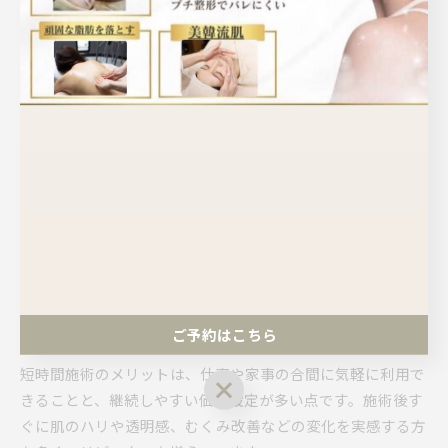
ンなど、忙しい方でも気軽に利用できるメニューが豊富に揃
っています。
通いやすさを活かした活用法として、定期的なメンテナンス
利用や、ポイントカード・回数券の活用がおすすめです。忙
しい毎日の中でも無理なく美しさをキープできるため、継続
的なケアを望む方に最適な環境といえるでしょう。
短時間で効果実感できるエステ施術
兵庫県明石市のエステサロンでは、忙しい方でも通いやすい
短時間施術プランが注目されています。例えば、30分〜60分
程度で受けられるフェイシャルや部分痩身、クイックマッサ
ージなど、限られた時間でも効果を感じやすいメニューが多
ご予約はこちら
数用意されています。
短時間施術のメリットは、仕事や家事の合間に気軽に利用で
ご予約はこちら
きることと、継続しやすい価格設定が多い点です。施術後す
ぐに肌のハリや透明感、むくみ改善などの変化を実感する方