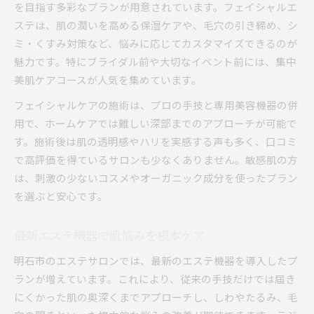
を目指す多彩なプランが用意されています。フェイシャルエ
ステは、肌の潤いを高める保湿ケアや、毛穴の引き締め、シ
ミ・くすみ対策など、悩みに応じてカスタマイズできるのが
魅力です。特にブライダル前や大切なイベント前には、集中
美肌ケアコースが人気を集めています。
フェイシャルケアの施術は、プロの手技と専用美容機器の併
用で、ホームケアでは難しい深部までのアプローチが可能で
す。施術後は肌の透明感やハリを実感する声も多く、口コミ
で高評価を得ているサロンも少なくありません。敏感肌の方
は、刺激の少ないコスメやオーガニック成分を使ったプラン
を選ぶと安心です。
最新エステ機器で肌悩みを根本ケア
明石市のエステサロンでは、最新のエステ機器を導入したプ
ランが増えています。これにより、従来の手技だけでは届き
にくかった肌の奥深くまでアプローチし、しわやたるみ、毛