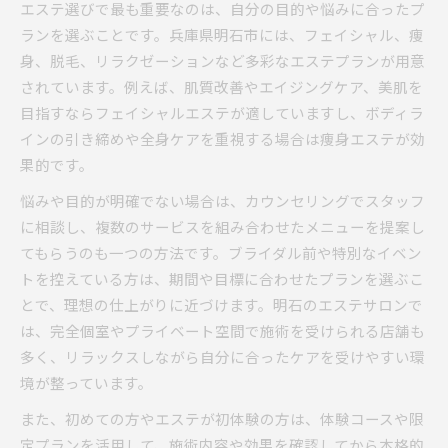
エステ選びで最も重要なのは、自分の目的や悩みに合ったプ
忙しい日々に寄り添うリラク付きエステ術
ランを選ぶことです。兵庫県明石市には、フェイシャル、痩
リラクゼーション重視のエステプラン選び
身、脱毛、リラクゼーションなど多彩なエステプランが用意
されています。例えば、肌質改善やエイジングケア、美肌を
明石駅近くで通いやすいエステ活用法
目指すならフェイシャルエステが適していますし、ボディラ
短時間で効果実感できるエステ施術
インの引き締めや全身ケアを重視する場合は痩身エステが効
個室対応エステで心身リフレッシュ
果的です。
仕事帰りに通えるエステのメリット
悩みや目的が明確でない場合は、カウンセリングでスタッフ
フェイシャルや痩身も叶う明石市の魅力
に相談し、複数のサービスを組み合わせたメニューを提案し
フェイシャルエステが得意な明石の魅力
てもらうのも一つの方法です。ブライダル前や特別なイベン
痩身エステで理想のボディラインへ
トを控えている方は、期間や目標に合わせたプランを選ぶこ
複数メニューが受けられるエステサロン
とで、理想の仕上がりに近づけます。明石のエステサロンで
明石エステのコスパ重視ポイント解説
は、完全個室やプライベート空間で施術を受けられる店舗も
多く、リラックスしながら自分に合ったケアを受けやすい環
体験コースで比較する効果の違い
境が整っています。
脱毛や美肌ケアで自信を持つ方法
明石市で選ぶ脱毛エステのポイント
また、初めての方やエステが初体験の方は、体験コースや限
定プランを活用して、施術内容や効果を確認してから本格的
美肌ケア重視のエステプランを比較