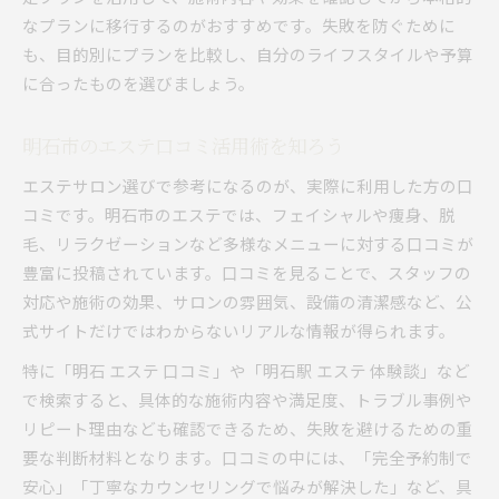
なプランに移行するのがおすすめです。失敗を防ぐために
全身脱毛も可能なエステの活用法
も、目的別にプランを比較し、自分のライフスタイルや予算
専門カウンセリング付きエステの魅力
に合ったものを選びましょう。
リラックス空間で受ける美肌エステ
明石で満足度を高めるエステ活用法
明石市のエステ口コミ活用術を知ろう
明石エステの満足度を上げる選び方
エステサロン選びで参考になるのが、実際に利用した方の口
口コミ評価で探すエステサロンの強み
コミです。明石市のエステでは、フェイシャルや痩身、脱
費用対効果を高めるエステプラン術
毛、リラクゼーションなど多様なメニューに対する口コミが
スタッフ対応重視のエステ体験談
豊富に投稿されています。口コミを見ることで、スタッフの
明石のエステで得られる癒しの時間
対応や施術の効果、サロンの雰囲気、設備の清潔感など、公
式サイトだけではわからないリアルな情報が得られます。
特に「明石 エステ 口コミ」や「明石駅 エステ 体験談」など
で検索すると、具体的な施術内容や満足度、トラブル事例や
リピート理由なども確認できるため、失敗を避けるための重
要な判断材料となります。口コミの中には、「完全予約制で
安心」「丁寧なカウンセリングで悩みが解決した」など、具