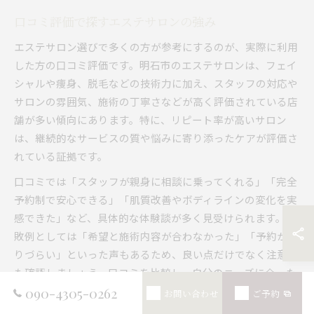
口コミ評価で探すエステサロンの強み
エステサロン選びで多くの方が参考にするのが、実際に利用
した方の口コミ評価です。明石市のエステサロンは、フェイ
シャルや痩身、脱毛などの技術力に加え、スタッフの対応や
サロンの雰囲気、施術の丁寧さなどが高く評価されている店
舗が多い傾向にあります。特に、リピート率が高いサロン
は、継続的なサービスの質や悩みに寄り添ったケアが評価さ
れている証拠です。
口コミでは「スタッフが親身に相談に乗ってくれる」「完全
予約制で安心できる」「肌質改善やボディラインの変化を実
感できた」など、具体的な体験談が多く見受けられます。失
敗例としては「希望と施術内容が合わなかった」「予約が取
りづらい」といった声もあるため、良い点だけでなく注意点
も確認しましょう。口コミを比較し、自分のニーズに合った
強みを持つサロンを選ぶことが、満足度の高いエステ体験に
090-4305-0262
お問い合わせ
ご予約
つながります。