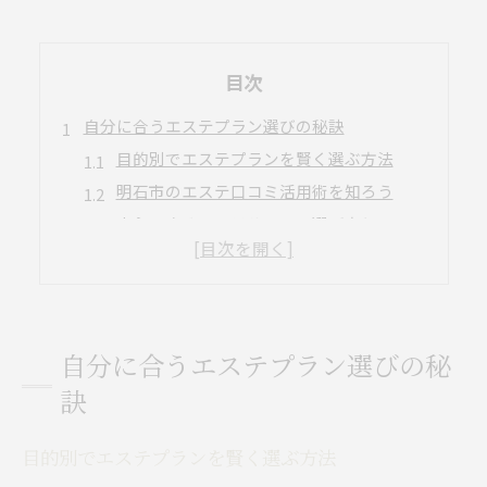
目次
自分に合うエステプラン選びの秘訣
目的別でエステプランを賢く選ぶ方法
明石市のエステ口コミ活用術を知ろう
安心できるエステサロンの選び方とは
エステ体験で比較する満足度の違い
価格やサービスで失敗しないポイント
肌質改善へ導くエステの新提案
明石市で受けるエステの肌質改善法
自分に合うエステプラン選びの秘
エステのフェイシャルケアが叶える美肌
訣
最新エステ機器で肌悩みを根本ケア
敏感肌にも優しいエステプランの特徴
目的別でエステプランを賢く選ぶ方法
エステサロン選びは技術力重視がコツ