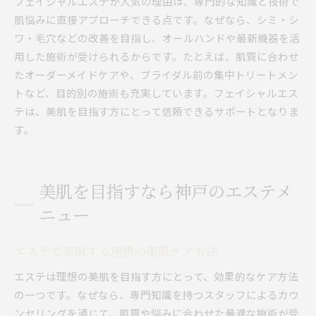
フェイシャルエステが人気の理由は、専門的な知識と技術で
ス
肌悩みに直接アプローチできる点です。なぜなら、シミ・シ
エステ体験者の声から学ぶ美肌の秘訣
ワ・毛穴などの改善を目指し、オールハンドや最新機器を活
用した施術が受けられるからです。たとえば、肌質に合わせ
たオーダーメイドケアや、ブライダル前の集中トリートメン
トなど、目的別の施術も充実しています。フェイシャルエス
テは、美肌を目指す方にとって信頼できるサポートとなりま
す。
美肌を目指すなら神戸のエステメ
ニュー
エステで実現する理想の美肌ケア方法
エステは理想の美肌を目指す方にとって、効果的なケア方法
の一つです。なぜなら、専門知識を持つスタッフによるカウ
ンセリングを通じて、肌質や悩みに合わせた最適な施術が受