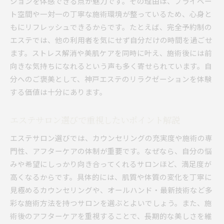
ションを体感できる点が魅力です。その理由は、プライベー
毛穴やシミに対応するエステの施術内容
ト空間や一対一の丁寧な施術環境が整っているため、心身と
もにリフレッシュできるからです。たとえば、完全予約制の
自分に合うエステメニューの選び方ガイド
エステでは、他の利用者を気にせず自分だけの時間を過ごせ
オールハンドと最新機器の違いを比較解説
ます。ストレス解消や美肌ケアを同時に叶え、施術後には前
フェイシャルエステの魅力を徹底解説
向きな気持ちになれるという声も多く寄せられています。自
神戸で受けるフェイシャルエステの基本知識
分へのご褒美として、神戸エステのリラクゼーションを体験
フェイシャルエステが美肌に導く理由
する価値は十分にあります。
肌質別に選ぶフェイシャルエステのポイント
フェイシャルエステ人気サロンの特徴とは
エステサロン選びで重視したいポイント解説
明石や三宮のフェイシャルエステ事情
エステサロン選びでは、カウンセリングの充実度や施術の専
フェイシャルエステの効果と実感の声
門性、アフターケアの体制が重要です。なぜなら、自分の悩
話題の神戸エステでリラクゼーションを満喫
みや希望にしっかり向き合ってくれるサロンほど、満足度が
高くなるからです。具体的には、肌質や体質の変化を丁寧に
神戸エステで心身ともに癒される理由
見極めるカウンセリングや、オールハンド・最新技術など多
リラクゼーション重視のエステメニュー紹介
彩な施術方法を持つサロンを選ぶとよいでしょう。また、施
エステ体験で得られるリフレッシュ効果
術後のアフターケアを重視することで、長期的な美しさを維
ホテル内エステで味わう癒しの時間