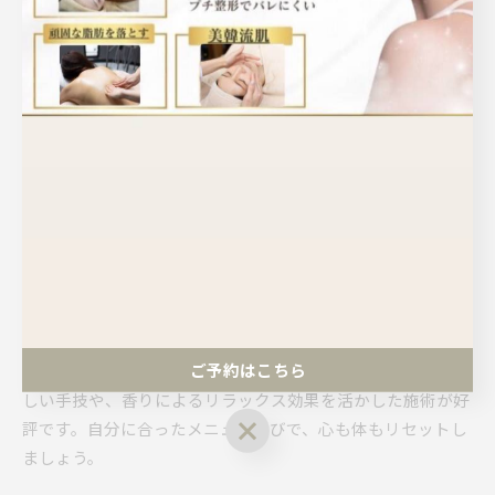
様なトラブルに対応しつつ、心身の緊張をほぐす施術が充実
しているからです。例えば、カウンセリングから施術、アフ
ターケアまで一貫した対応で安心感を提供し、完全予約制の
プライベート空間で穏やかな時間が過ごせます。結果とし
て、美しさだけでなく前向きな気持ちも育まれるのが神戸エ
ステの大きな特長です。
リラクゼーション重視のエステメニュー紹介
リラクゼーションを重視した神戸市のエステメニューには、
オールハンドによるフェイシャルケアやアロマトリートメン
ト、オーダーメイド施術などがあります。これらは、肌質や
体調に合わせて選べるため、ストレス解消と美肌効果を同時
ご予約はこちら
に実感できる点が特長です。具体的には、呼吸に合わせた優
しい手技や、香りによるリラックス効果を活かした施術が好
ご予約はこちら
評です。自分に合ったメニュー選びで、心も体もリセットし
ましょう。