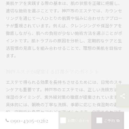
美肌ケアを実践する際の基本は、肌の状態を正確に把握し、
適切な施術を選ぶことです。神戸市のエステでは、カウンセ
リングを通じて一人ひとりの肌質や悩みに合わせたアプロー
チが重視されています。例えば、クレンジングや保湿ケアを
徹底しながら、肌への負担が少ない施術方法を選ぶことがポ
イントです。肌トラブルの原因を分析し、定期的なケアと生
活習慣の見直しを組み合わせることで、理想の美肌を目指せ
ます。
神戸エステが提案する日常ケアのポイント
エステで得られる効果を長持ちさせるためには、日常のスキ
ンケアも重要です。神戸市のエステでは、正しい洗顔方法や
保湿のタイミング、紫外線対策の徹底が提案されています。
具体的には、朝晩の丁寧な洗顔、季節に応じた保湿剤の選
択、定期的な角質ケアなどが挙げられます。自宅でのケアを
サロンでの施術と併用することで、より透明感のある肌を維
090-4305-0262
お問い合わせ
ご予約
持しやすくなります。