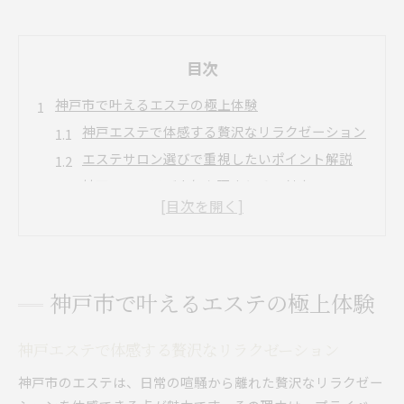
目次
神戸市で叶えるエステの極上体験
神戸エステで体感する贅沢なリラクゼーション
エステサロン選びで重視したいポイント解説
神戸のエステが人気な理由とその魅力
ホテル併設エステで味わう特別なひととき
地元で評判のエステ体験の口コミ紹介
フェイシャルエステ人気の秘密に迫る
美肌を目指すなら神戸のエステメニュー
神戸市で叶えるエステの極上体験
エステで実現する理想の美肌ケア方法
神戸市のエステで人気の美肌メニュー特集
神戸エステで体感する贅沢なリラクゼーション
フェイシャルエステが与える肌トラブル改善効
神戸市のエステは、日常の喧騒から離れた贅沢なリラクゼー
果