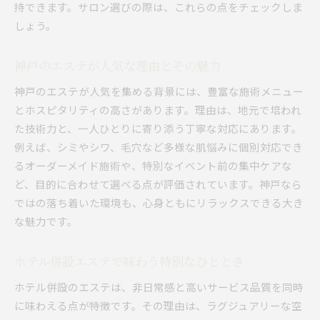
持できます。サロン選びの際は、これらの点をチェックしま
人気エステの口コミや評判を徹底調査
しょう。
家族やパートナーも利用できるメニュー
自分に合うエステ選びのポイントとは
神戸のエステが人気な理由とその魅力
エステ選びで失敗しないための基準
神戸のエステが人気を集める背景には、豊富な施術メニュー
口コミや評判を活かしたエステサロンの探し方
とホスピタリティの高さがあります。理由は、地元で培われ
施術方法やメニューの違いを徹底比較
た技術力と、一人ひとりに寄り添う丁寧な対応にあります。
例えば、シミやシワ、毛穴など多様な肌悩みに個別対応でき
オーダーメイドエステで叶う理想のケア
るオーダーメイド施術や、特別なイベント前の集中ケアな
コストパフォーマンスを重視する選び方
ど、目的に合わせて選べる点が評価されています。神戸なら
当日予約やネット予約可能なエステの魅力
ではの落ち着いた環境も、心身ともにリラックスできる大き
垂水や西区の人気メニューを紹介
な魅力です。
垂水エリアで人気のエステメニュー特集
西区で話題のフェイシャルエステをチェック
ホテル併設エステで味わう特別なひととき
地元で支持されるエステの選び方とは
ホテル併設のエステは、非日常感と高いサービス品質を同時
フェイシャルエステ垂水の注目ポイント
に味わえる点が特徴です。その理由は、ラグジュアリーな空
口コミで広がる西区エステの魅力を解説