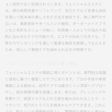
ョン目的で広く利用されています。フェイシャルエステと
は、顔の肌質改善やリフトアップ、毛穴ケアなど多様な技術
を用いて肌本来の美しさを引き出す施術です。特に神戸のサ
ロンは、最新技術やオールハンド施術、オーダーメイドプラ
ンなど多彩なメニューが揃い、利用者一人ひとりの悩みや目
的に合わせたケアが可能です。エステが初めての方でも、丁
寧なカウンセリングを通じて最適な施術を提案してもらえる
ため、安心して美肌ケアを始められるのが特徴です。
フェイシャルエステが美肌に導く理由
フェイシャルエステが美肌に導くポイントは、専門的な知識
と技術に基づく徹底したケアにあります。プロの手技や専用
機器による施術は、自宅ケアでは届きにくい深部へアプロー
チし、肌の新陳代謝を促進します。例えば、クレンジングや
角質ケア、保湿マスクなどの工程を組み合わせることで、シ
ミやシワ、毛穴のトラブルを根本からケアできます。これに
より、肌のハリや透明感が向上し、理想的な美肌へと導かれ