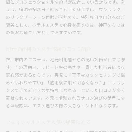
間とプロフェッショナルな施術が融合しているからです。例
家族利用もできるメニューを比較
えば、宿泊や記念日と組み合わせた利用では、ワンランク上
のリラクゼーション体験が可能です。特別な日や自分へのご
オールハンド施術の効果を体感しよう
褒美として、ホテルエステで心身を癒すのは、神戸ならでは
エステのオールハンド施術が選ばれる理由
の贅沢な過ごし方としておすすめです。
手技によるフェイシャルケアの効果と特徴
オールハンドと機械施術の違いを徹底解説
地元で評判のエステ体験の口コミ紹介
神戸市で体験できるオールハンドエステ
神戸市内のエステは、地元利用者からの高い評価が目立ちま
オールハンド施術のリラクゼーション効果
す。その理由は、リピート率の高さや一貫した担当者による
サロンごとのオールハンドのこだわり
安心感があるからです。実際に「丁寧なカウンセリングで悩
美肌ケアの秘訣をこの一記事でチェック
みが伝わりやすい」「施術後に肌が明るくなった」「リラッ
エステで実践する美肌ケアの基本を解説
クスできて前向きな気持ちになれる」といった口コミが多く
神戸エステが提案する日常ケアのポイント
寄せられています。地元で信頼されるサロン選びの参考にな
る体験談は、エステ選びの際の大きなヒントとなります。
肌悩み別おすすめエステメニューの選び方
フェイシャルエステとの相乗効果を引き出す方
フェイシャルエステ人気の秘密に迫る
法
サロン選びからアフターケアまで徹底アドバイ