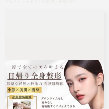
フェイシャルエステの効果と実感の声
実際にフェイシャルエステを受けた方からは、「肌のハリが
増した」「毛穴が目立たなくなった」「リラクゼーション効
果でストレスが軽減した」といった声が多く聞かれます。施
術後すぐに肌の明るさや手触りの違いを実感できる場合もあ
り、定期的なケアで長期的な美肌維持が期待できます。神戸
市のサロンは利用者の満足度が高く、信頼できる施術を求め
る方にとって魅力的な選択肢となっています。
話題の神戸エステでリラクゼーシ
ョンを満喫
神戸エステで心身ともに癒される理由
神戸市のエステは、肌悩みの解消とリラクゼーションを同時
に叶える点が魅力です。なぜなら、シミやシワ、毛穴など多